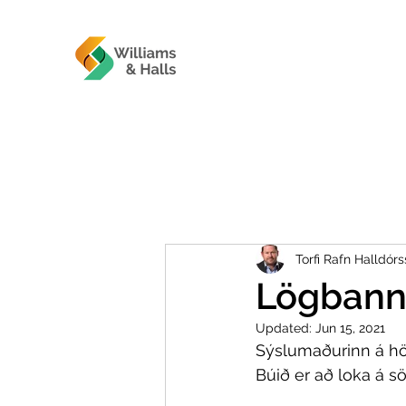
Torfi Rafn Halldór
Lögbann
Updated:
Jun 15, 2021
Sýslumaðurinn á hö
Búið er að loka á s