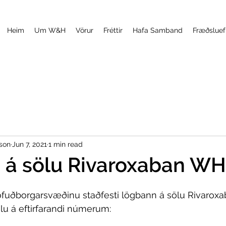
Heim
Um W&H
Vörur
Fréttir
Hafa Samband
Fræðsluef
sson
Jun 7, 2021
1 min read
 á sölu Rivaroxaban WH
fuðborgarsvæðinu staðfesti lögbann á sölu Rivaroxa
ölu á eftirfarandi númerum: