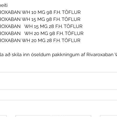
Vörunúmer	Vöruheiti	
2		RIVAROXABAN WH 10 MG 98 F.H. TÖFLUR
2		RIVAROXABAN WH 15 MG 98 F.H. TÖFLUR
5		RIVAROXABAN   WH 15 MG 28 F.H. TÖFLUR
0		RIVAROXABAN   WH 20 MG 98 F.H. TÖFLUR
4		RIVAROXABAN WH 20 MG 28 F.H. TÖFLUR
ala að skila inn óseldum pakkningum af Rivaroxaban WH
info@wh.is
527 0600