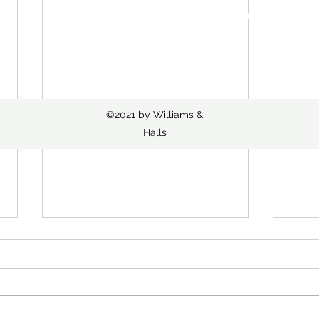
Reykjavikurvegi 76, 220 Hafnarfjörður
Ktal. 650509-0990
©2021 by Williams &
Halls