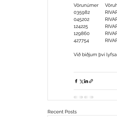
03598
04520
12422
12986
42775
Við biðjum því lyfs
Recent Posts