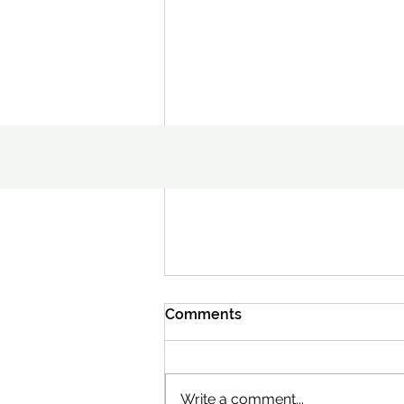
Comments
Write a comment...
Broksil hóstasaft