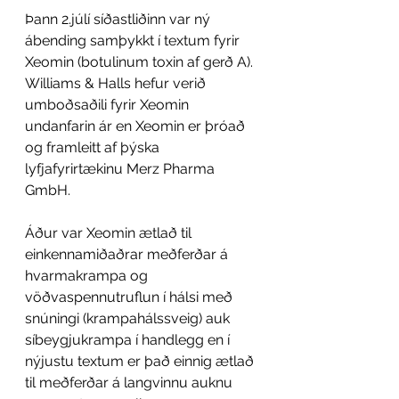
Þann 2.júlí síðastliðinn var ný 
ábending samþykkt í textum fyrir 
Xeomin (botulinum toxin af gerð A). 
Williams & Halls hefur verið 
umboðsaðili fyrir Xeomin 
undanfarin ár en Xeomin er þróað 
og framleitt af þýska 
lyfjafyrirtækinu Merz Pharma 
GmbH.
Áður var Xeomin ætlað til 
einkennamiðaðrar meðferðar á 
hvarmakrampa og 
vöðvaspennutruflun í hálsi með 
snúningi (krampahálssveig) auk 
síbeygjukrampa í handlegg en í 
nýjustu textum er það einnig ætlað 
til meðferðar á langvinnu auknu 