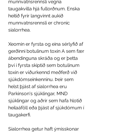
munnvatnsrennsli vegna 
taugakvilla hjá fullorðnum. Enska 
heitið fyrir langvinnt aukið 
munnvatnsrennsli er chronic 
sialorrhea.
Xeomin er fyrsta og eina sérlyfið af 
gerðinni botulinum toxin A sem fær 
ábendinguna skráða og er þetta 
því í fyrsta skiptið sem botulinum 
toxin er viðurkennd meðferð við 
sjúkdómseinkenninu. Þeir sem 
helst þjást af sialorrhea eru 
Parkinson's sjúklingar, MND 
sjúklingar og aðrir sem hafa hlotið 
heilaáföll eða þjást af sjúkdómum í 
taugakerfi.
Sialorrhea getur haft ýmisskonar 