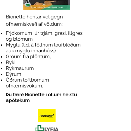
Bionette hentar vel gegn
ofnæmiskvefi af völdum:
Frjókornum úr trjám, grasi, illgresi
og blómum
Myglu (t.d. á föllnum laufblöðum
auk myglu innanhúss)
Gróum frá plöntum,
Ryki
Rykmaurum
Dýrum
Öðrum loftbornum
ofnæmisvökum.
Þú færð Bionette í öllum helstu
apótekum