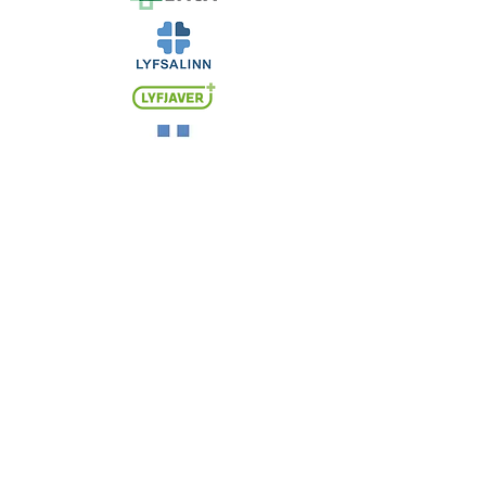
info@wh.is
527 0600
Reykjavikurvegi 76, 220 Hafnarfjörður
Ktal.
650509-0990
©2021 by Williams & Halls