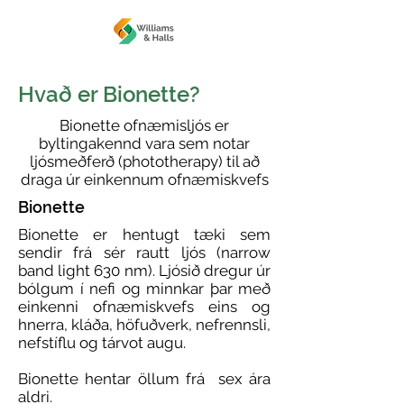
Hvað er Bionette?
Bionette ofnæmisljós er
byltingakennd vara sem notar
ljósmeðferð (phototherapy) til að
draga úr einkennum ofnæmiskvefs
Bionette
Bionette er hentugt tæki sem
sendir frá sér rautt ljós (narrow
band light 630 nm). Ljósið dregur úr
bólgum í nefi og minnkar þar með
einkenni ofnæmiskvefs eins og
hnerra, kláða, höfuðverk, nefrennsli,
nefstíflu og tárvot augu.
Bionette hentar öllum frá sex ára
aldri.