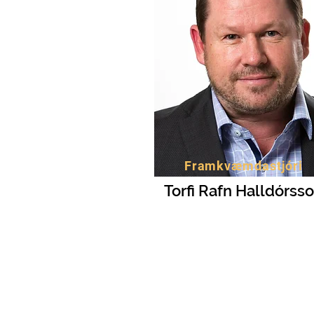
Framkvæmdastjóri
Torfi Rafn Halldórss