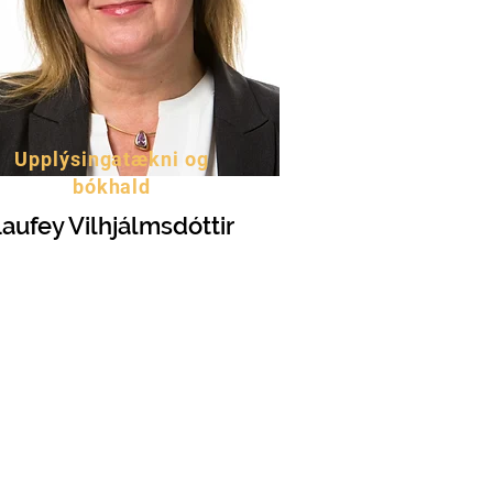
Upplýsingatækni og
bókhald
aufey Vilhjálmsdóttir