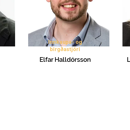
Innkaupa- og
birgðastjóri
Elfar Halldórsson
L