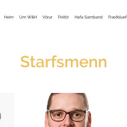
Heim
Um W&H
Vörur
Fréttir
Hafa Samband
Fræðsluef
Starfsmenn