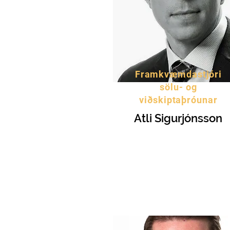
Framkvæmdastjóri
sölu- og
viðskiptaþróunar
Atli Sigurjónsson