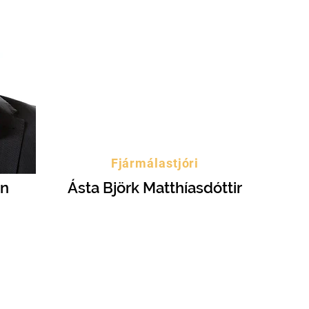
Fjármálastjóri
on
Ásta Björk Matthíasdóttir